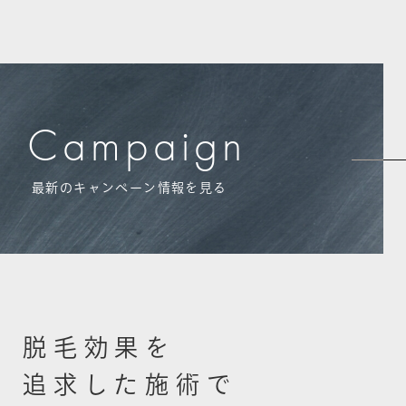
Campaign
最新のキャンペーン情報を見る
脱
毛
効
果
を
追
求
し
た
施
術
で