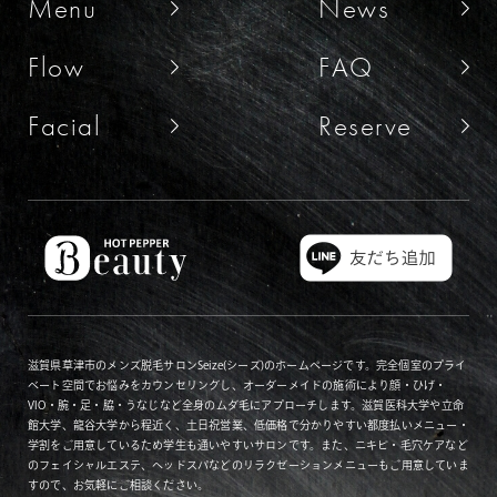
Menu
News
Flow
FAQ
Facial
Reserve
滋賀県草津市のメンズ脱毛サロンSeize(シーズ)のホームページです。完全個室のプライ
ベート空間でお悩みをカウンセリングし、オーダーメイドの施術により顔・ひげ・
VIO・腕・足・脇・うなじなど全身のムダ毛にアプローチします。滋賀医科大学や立命
館大学、龍谷大学から程近く、土日祝営業、低価格で分かりやすい都度払いメニュー・
学割をご用意しているため学生も通いやすいサロンです。また、ニキビ・毛穴ケアなど
のフェイシャルエステ、ヘッドスパなどのリラクゼーションメニューもご用意していま
すので、お気軽にご相談ください。