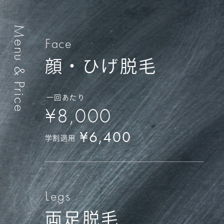
Menu & Price
Face
顔・ひげ脱毛
一回あたり
¥8,000
¥6,400
学割適用
Legs
両足脱毛