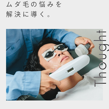
ム
ダ
毛
の
悩
み
を
解
決
に
導
く
。
Though