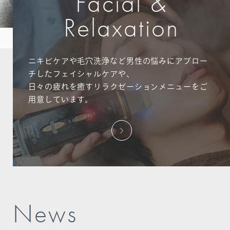
Facial &
Relaxation
ニキビケアや毛穴洗浄など男性の悩みにアプロー
チしたフェイシャルケアや、
日々の疲れを癒すリラクゼーションメニューをご
用意しています。
N
e
w
s