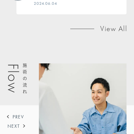
2024.06.04
View All
施術の流れ
F
l
o
w
PREV
NEXT