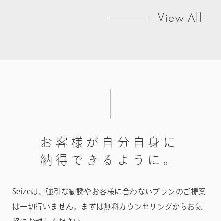
View All
お
客
様
が
自
分
自
身
に
納
得
で
き
る
よ
う
に
。
Seizeは、強引な勧誘やお客様に合わないプランのご提案
は一切行いません。
まずは無料カウンセリングからお気