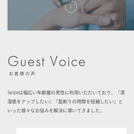
G
u
e
s
t
V
o
i
c
e
お客様の声
Seizeは幅広い年齢層の男性に利用いただいており、「清
潔感をアップしたい」「髭剃りの時間を短縮したい」と
いった様々なお悩みを解決に導いてきました。