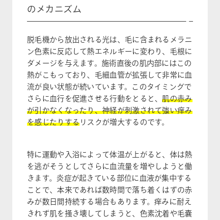
のメカニズム
脱毛機から放出される光は、毛に含まれるメラニ
ン色素に反応して熱エネルギーに変わり、毛根に
ダメージを与えます。施術直後の肌内部にはこの
熱がこもっており、毛細血管が拡張して非常に血
流が良い状態が続いています。このタイミングで
さらに血行を促進させる行動をとると、
肌の赤み
が引かなくなったり、神経が刺激されて強い痒み
を感じたりする
リスクが増大するのです。
特に運動や入浴によって体温が上がると、体は熱
を逃がそうとしてさらに血流量を増やしようと働
きます。炎症が起きている部位に血液が集中する
ことで、本来であれば数時間で落ち着くはずの赤
みが数日間持続する場合もあります。痒みに耐え
きれず肌を掻き壊してしまうと、色素沈着や毛嚢