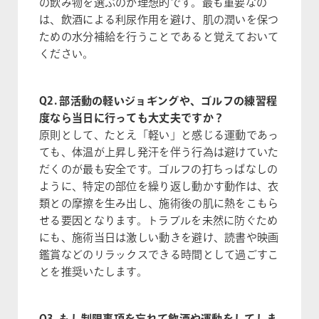
の飲み物を選ぶのが理想的です。最も重要なの
は、飲酒による利尿作用を避け、肌の潤いを保つ
ための水分補給を行うことであると覚えておいて
ください。
Q2. 部活動の軽いジョギングや、ゴルフの練習程
度なら当日に行っても大丈夫ですか？
原則として、たとえ「軽い」と感じる運動であっ
ても、体温が上昇し発汗を伴う行為は避けていた
だくのが最も安全です。ゴルフの打ちっぱなしの
ように、特定の部位を繰り返し動かす動作は、衣
類との摩擦を生み出し、施術後の肌に熱をこもら
せる要因となります。トラブルを未然に防ぐため
にも、施術当日は激しい動きを避け、読書や映画
鑑賞などのリラックスできる時間として過ごすこ
とを推奨いたします。
Q3. もし制限事項を忘れて飲酒や運動をしてしま