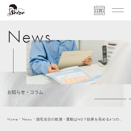
N
e
w
s
お
知
ら
せ
・
コ
ラ
ム
Home
News
脱毛当日の飲酒・運動はNG？効果を高める4つの禁止事項と美肌の関係