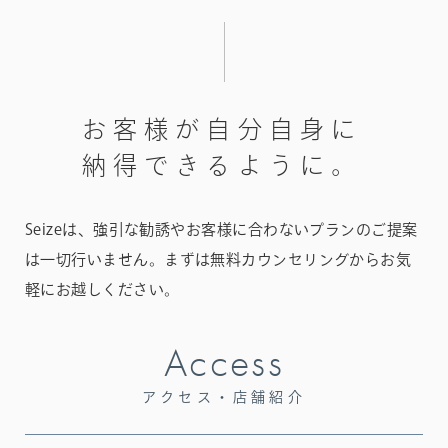
お
客
様
が
自
分
自
身
に
納
得
で
き
る
よ
う
に
。
Seizeは、強引な勧誘やお客様に合わないプランのご提案
は一切行いません。
まずは無料カウンセリングからお気
軽にお越しください。
Access
アクセス・店舗紹介