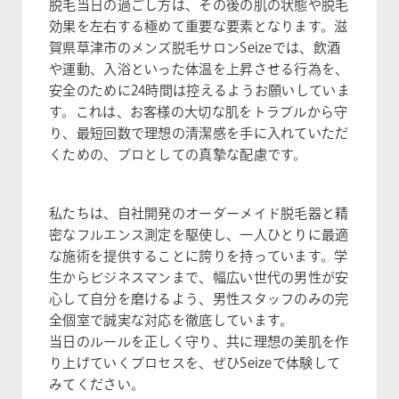
脱毛当日の過ごし方は、その後の肌の状態や脱毛
効果を左右する極めて重要な要素となります。滋
賀県草津市のメンズ脱毛サロンSeizeでは、飲酒
や運動、入浴といった体温を上昇させる行為を、
安全のために24時間は控えるようお願いしていま
す。これは、お客様の大切な肌をトラブルから守
り、最短回数で理想の清潔感を手に入れていただ
くための、プロとしての真摯な配慮です。
私たちは、自社開発のオーダーメイド脱毛器と精
密なフルエンス測定を駆使し、一人ひとりに最適
な施術を提供することに誇りを持っています。学
生からビジネスマンまで、幅広い世代の男性が安
心して自分を磨けるよう、男性スタッフのみの完
全個室で誠実な対応を徹底しています。
当日のルールを正しく守り、共に理想の美肌を作
り上げていくプロセスを、ぜひSeizeで体験して
みてください。