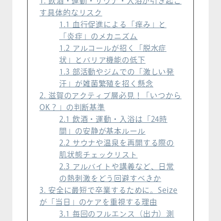
1. 飲酒・運動・サウナ・入浴が引き起こ
す具体的なリスク
1.1 血行促進による「痒み」と
「炎症」のメカニズム
1.2 アルコールが招く「脱水症
状」とバリア機能の低下
1.3 部活動やジムでの「激しい発
汗」が雑菌繁殖を招く懸念
2. 滋賀のアクティブ層必見！「いつから
OK？」の判断基準
2.1 飲酒・運動・入浴は「24時
間」の安静が基本ルール
2.2 サウナや温泉を再開する際の
肌状態チェックリスト
2.3 アルバイトや講義など、日常
の熱刺激をどう回避すべきか
3. 安全に最短で卒業するために。Seize
が「当日」のケアを重視する理由
3.1 毎回のフルエンス（出力）測