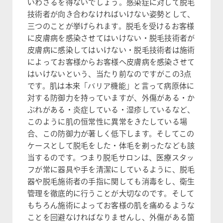
いわざるを得ないでしょう。感染症に対して脱毛
技術者が向き合わなければいけない姿勢として、
三つのことが挙げられます。脱毛を受けるお客様
に皮膚病を感染させてはいけない・脱毛技術者が
皮膚病に感染してはいけない・脱毛技術者は施術
によってお客様からお客様へ皮膚病を感染させて
はいけないという、当たり前なのですがこの3点
です。肌は本来「バリア機能」と言って病原体に
対する防御力を持っていますが、外傷がある・か
ぶれがある・炎症している・湿疹しているなど、
このように肌の恒常性に異常をきたしている場
合、この防御力が著しく低下します。そしてこの
ケースとして脱毛をした・体毛を剃ったなども該
当するのです。つまり脱毛サロンは、医療スタッ
フが常に器具や手を清潔にしているように、脱毛
器や脱毛施術者の手指に関しても消毒をし、衛生
管理を徹底的に行うことが大切なのです。そして
もちろん施術によってお客様の肌を痛めるような
ことを回避なければなりませんし、外傷がある箇