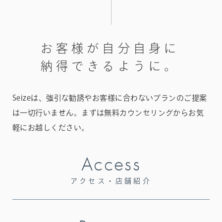
お
客
様
が
自
分
自
身
に
納
得
で
き
る
よ
う
に
。
Seizeは、強引な勧誘やお客様に合わないプランのご提案
は一切行いません。
まずは無料カウンセリングからお気
軽にお越しください。
Access
アクセス・店舗紹介