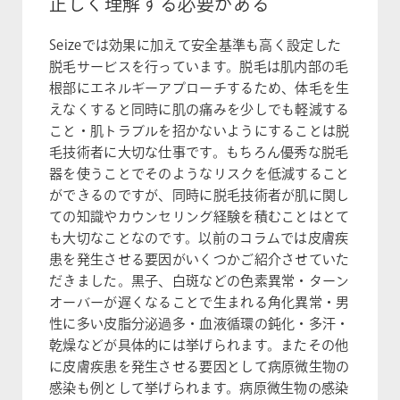
正しく理解する必要がある
Seizeでは効果に加えて安全基準も高く設定した
脱毛サービスを行っています。脱毛は肌内部の毛
根部にエネルギーアプローチするため、体毛を生
えなくすると同時に肌の痛みを少しでも軽減する
こと・肌トラブルを招かないようにすることは脱
毛技術者に大切な仕事です。もちろん優秀な脱毛
器を使うことでそのようなリスクを低減すること
ができるのですが、同時に脱毛技術者が肌に関し
ての知識やカウンセリング経験を積むことはとて
も大切なことなのです。以前のコラムでは皮膚疾
患を発生させる要因がいくつかご紹介させていた
だきました。黒子、白斑などの色素異常・ターン
オーバーが遅くなることで生まれる角化異常・男
性に多い皮脂分泌過多・血液循環の鈍化・多汗・
乾燥などが具体的には挙げられます。またその他
に皮膚疾患を発生させる要因として病原微生物の
感染も例として挙げられます。病原微生物の感染