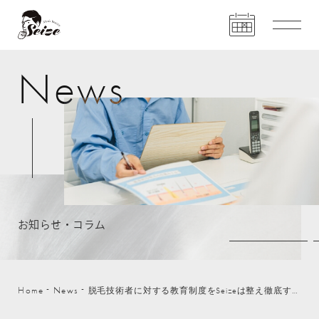
N
e
w
s
お
知
ら
せ
・
コ
ラ
ム
Home
News
脱毛技術者に対する教育制度をSeizeは整え徹底する理由