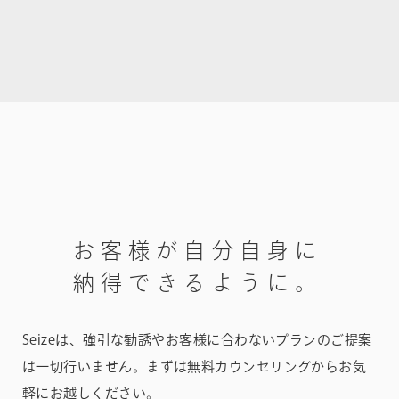
お
客
様
が
自
分
自
身
に
納
得
で
き
る
よ
う
に
。
Seizeは、強引な勧誘やお客様に合わないプランのご提案
は一切行いません。
まずは無料カウンセリングからお気
軽にお越しください。