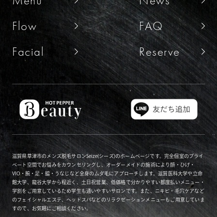
Menu
News
Flow
FAQ
Facial
Reserve
滋賀県草津市のメンズ脱毛サロンSeize(シーズ)のホームページです。完全個室のプライ
ベート空間でお悩みをカウンセリングし、オーダーメイドの施術により顔・ひげ・
VIO・腕・足・脇・うなじなど全身のムダ毛にアプローチします。滋賀医科大学や立命
館大学、龍谷大学から程近く、土日祝営業、低価格で分かりやすい都度払いメニュー・
学割をご用意しているため学生も通いやすいサロンです。また、ニキビ・毛穴ケアなど
のフェイシャルエステ、ヘッドスパなどのリラクゼーションメニューもご用意していま
すので、お気軽にご相談ください。