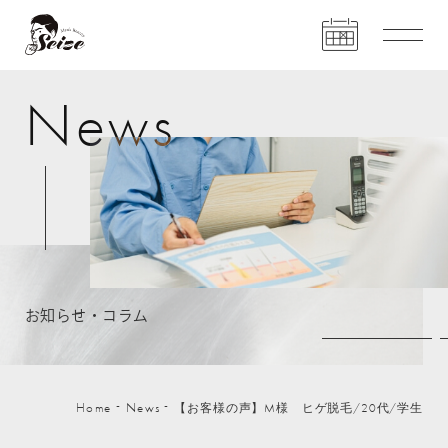
N
e
w
s
お
知
ら
せ
・
コ
ラ
ム
Home
News
【お客様の声】M様 ヒゲ脱毛/20代/学生