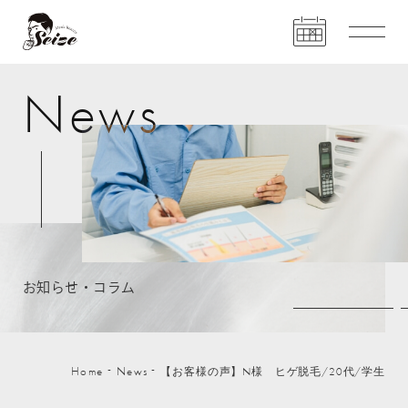
N
e
w
s
お
知
ら
せ
・
コ
ラ
ム
Home
News
【お客様の声】N様 ヒゲ脱毛/20代/学生