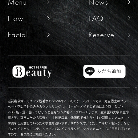
Menu
News
Flow
FAQ
Facial
Reserve
滋賀県草津市のメンズ脱毛サロンSeize(シーズ)のホームページです。完全個室のプライ
ベート空間でお悩みをカウンセリングし、オーダーメイドの施術により顔・ひげ・
VIO・腕・足・脇・うなじなど全身のムダ毛にアプローチします。滋賀医科大学や立命
館大学、龍谷大学から程近く、土日祝営業、低価格で分かりやすい都度払いメニュー・
学割をご用意しているため学生も通いやすいサロンです。また、ニキビ・毛穴ケアなど
のフェイシャルエステ、ヘッドスパなどのリラクゼーションメニューもご用意していま
すので、お気軽にご相談ください。