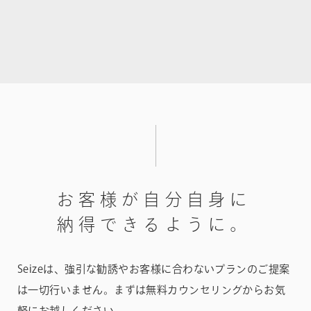
お
客
様
が
自
分
自
身
に
納
得
で
き
る
よ
う
に
。
Seizeは、強引な勧誘やお客様に合わないプランのご提案
は一切行いません。
まずは無料カウンセリングからお気
軽にお越しください。